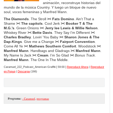
animación, reconstruye historias del
mundo de la música Country. Y luego un bloque de nuevo
soul, voces femeninas y Manfred Mann.
The Diamonds
. The Stroll
>< Fats Domino
. Ain’t That a
Shame
>< The capitols
. Cool Jerk
>< Booker T & The
M.G.’s
. Green Onions
>< Jerry lee Lewis & Willie Nelson
.
Whiskey River
>< Bette Davis
. They Say I’m Different
><
Charles Bradley
. Lovin’ You Baby
>< Sharon Jones & The
Dap-Kings
. Give me a Change
>< Fairport Convention
.
Come All Ye
>< Mathews Southern Comfort
. Woodstock
><
Manfred Mann
. Handbags and Gladrags
>< Manfred Mann
.
My Name Is Jack
>< Cream
. I’m So Glad
><
Bonus Track
.
Manfred Mann
. The One In The Middle.
Caramuel_222_Podcast_American-Graffiti
[ 59:00 ]
Reproducir Ahora
|
Reproducir
en Popup
|
Descarga
(166)
Programa:
- Caramuel
,
programas