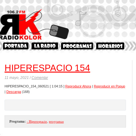
HIPERESPACIO 154
11 mayo, 2021 /
Comentar
HIPERESPACIO_154_060521
[ 1:04:15 ]
Reproducir Ahora
|
Reproducir en Popup
|
Descarga
(168)
Programa:
- Hiperespacio
,
programas