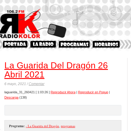
La Guarida Del Dragón 26
Abril 2021
6 mayo, 2021 /
Comentar
laguarida_31_260421
[ 1:03:26 ]
Reproducir Ahora
|
Reproducir en Popup
|
Descarga
(138)
Programa:
- La Guarida del Dragón
,
programas