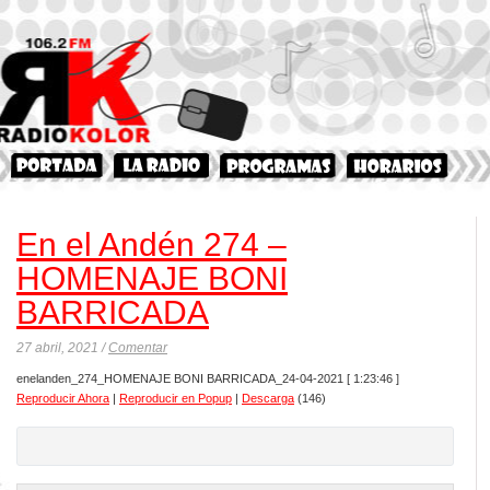
En el Andén 274 –
HOMENAJE BONI
BARRICADA
27 abril, 2021 /
Comentar
enelanden_274_HOMENAJE BONI BARRICADA_24-04-2021
[ 1:23:46 ]
Reproducir Ahora
|
Reproducir en Popup
|
Descarga
(146)