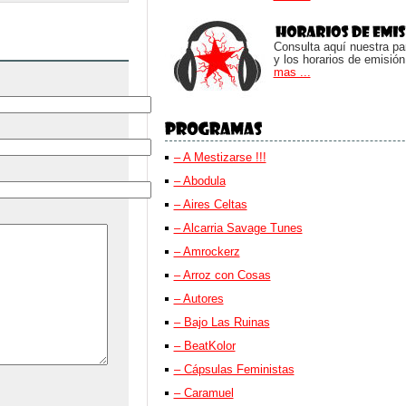
Consulta aquí nuestra parr
y los horarios de emisión
mas ...
– A Mestizarse !!!
– Abodula
– Aires Celtas
– Alcarria Savage Tunes
– Amrockerz
– Arroz con Cosas
– Autores
– Bajo Las Ruinas
– BeatKolor
– Cápsulas Feministas
– Caramuel