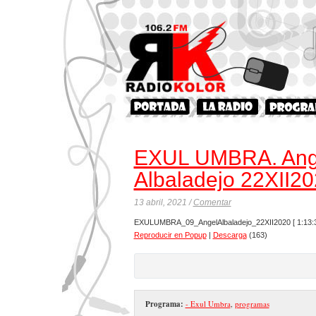
EXUL UMBRA. Ang
Albaladejo 22XII2
13 abril, 2021 /
Comentar
EXULUMBRA_09_AngelAlbaladejo_22XII2020
[ 1:13:
Reproducir en Popup
|
Descarga
(163)
Programa:
- Exul Umbra
,
programas