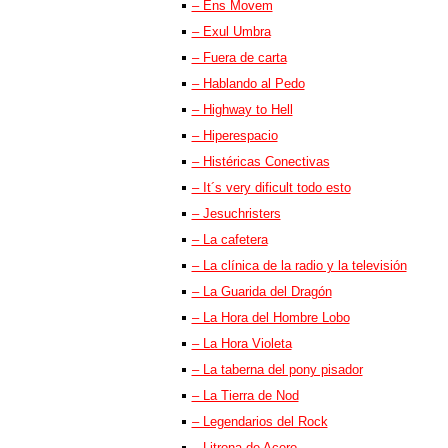
– Ens Movem
– Exul Umbra
– Fuera de carta
– Hablando al Pedo
– Highway to Hell
– Hiperespacio
– Histéricas Conectivas
– It´s very dificult todo esto
– Jesuchristers
– La cafetera
– La clínica de la radio y la televisión
– La Guarida del Dragón
– La Hora del Hombre Lobo
– La Hora Violeta
– La taberna del pony pisador
– La Tierra de Nod
– Legendarios del Rock
– Litrona de Acero