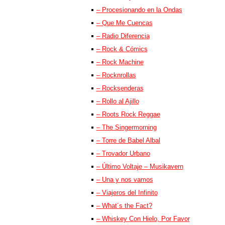
– Procesionando en la Ondas
– Que Me Cuencas
– Radio Diferencia
– Rock & Cómics
– Rock Machine
– Rocknrollas
– Rocksenderas
– Rollo al Ajillo
– Roots Rock Reggae
– The Singermorning
– Torre de Babel Albal
– Trovador Urbano
– Último Voltaje – Musikavern
– Una y nos vamos
– Viajeros del Infinito
– What´s the Fact?
– Whiskey Con Hielo, Por Favor