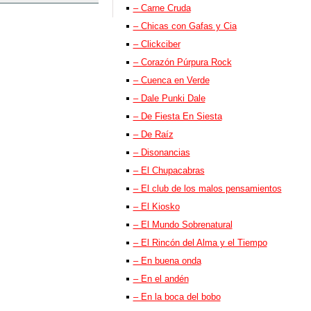
– Carne Cruda
– Chicas con Gafas y Cia
– Clickciber
– Corazón Púrpura Rock
– Cuenca en Verde
– Dale Punki Dale
– De Fiesta En Siesta
– De Raíz
– Disonancias
– El Chupacabras
– El club de los malos pensamientos
– El Kiosko
– El Mundo Sobrenatural
– El Rincón del Alma y el Tiempo
– En buena onda
– En el andén
– En la boca del bobo