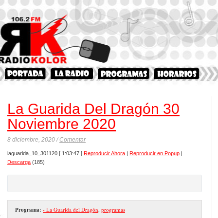
La Guarida Del Dragón 30
Noviembre 2020
8 diciembre, 2020 /
Comentar
laguarida_10_301120
[ 1:03:47 ]
Reproducir Ahora
|
Reproducir en Popup
|
Descarga
(185)
Programa:
- La Guarida del Dragón
,
programas