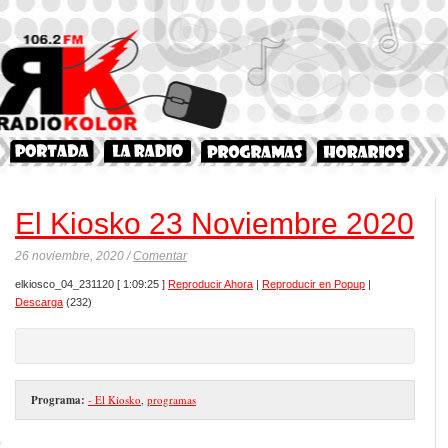
El Kiosko 23 Noviembre 2020
26 noviembre, 2020 /
Comentar
elkiosco_04_231120
[ 1:09:25 ]
Reproducir Ahora
|
Reproducir en Popup
|
Descarga
(232)
Programa:
- El Kiosko
,
programas