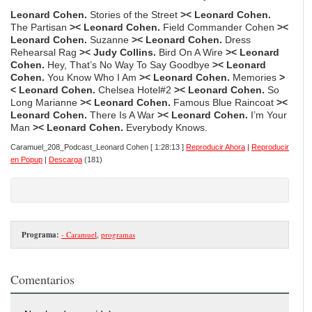
Leonard Cohen
.
Stories of the Street
><
Leonard Cohen
.
The Partisan
><
Leonard Cohen.
Field Command
er Cohen
><
Leonard Cohen.
Suzanne
><
Leonard Cohen
.
Dress
Rehearsal Rag
><
Judy Collins.
Bird On A W
ire
><
Leonard
Cohen.
Hey
, That’s No Way To Say Goodbye
><
Leonard
Cohen
.
You Know Who I Am
><
Leonard Cohen
.
Memories
>
<
Leonard Cohen
.
Chelsea Hotel#2
><
Leonard Cohen.
So
L
ong Marianne
><
Leonard Cohen.
F
amous
Blue Raincoat
><
Leonard Cohen
.
There Is A
War
><
Leonard Cohen
.
I’m Your
M
an
><
Leonard Cohen
.
Everybody Knows.
Caramuel_208_Podcast_Leonard Cohen
[ 1:28:13 ]
Reproducir Ahora
|
Reproducir
en Popup
|
Descarga
(181)
Programa:
- Caramuel
,
programas
Comentarios