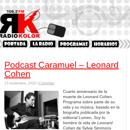
Podcast Caramuel – Leonard
Cohen
15 noviembre, 2020 /
Comentar
C
uarto
aniversario de la
muerte de Leonard Cohen
.
P
rograma
sobre parte de su
vida
y su música
,
basado en
la
biografía
pu
blicada por la
editorial Lumen,
S
oy tu
hombre la vida de Leonard
Cohen
de Sylvie Simmons
.