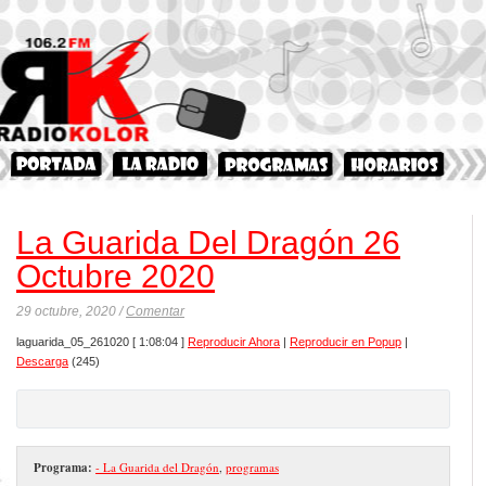
La Guarida Del Dragón 26
Octubre 2020
29 octubre, 2020 /
Comentar
laguarida_05_261020
[ 1:08:04 ]
Reproducir Ahora
|
Reproducir en Popup
|
Descarga
(245)
Programa:
- La Guarida del Dragón
,
programas