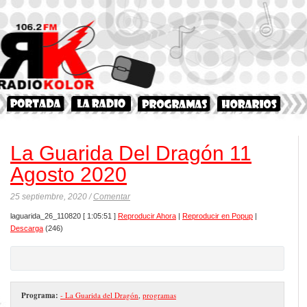
La Guarida Del Dragón 11
Agosto 2020
25 septiembre, 2020 /
Comentar
laguarida_26_110820
[ 1:05:51 ]
Reproducir Ahora
|
Reproducir en Popup
|
Descarga
(246)
Programa:
- La Guarida del Dragón
,
programas