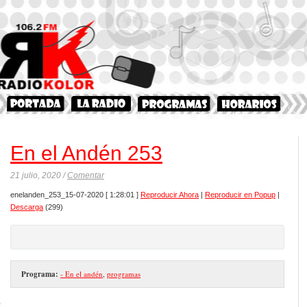
En el Andén 253
21 julio, 2020 /
Comentar
enelanden_253_15-07-2020
[ 1:28:01 ]
Reproducir Ahora
|
Reproducir en Popup
|
Descarga
(299)
Programa:
- En el andén
,
programas