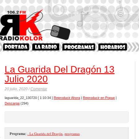
La Guarida Del Dragón 13
Julio 2020
20 julio, 2020 /
Comentar
laguarida_22_130720
[ 1:10:34 ]
Reproducir Ahora
|
Reproducir en Popup
|
Descarga
(294)
Programa:
- La Guarida del Dragón
,
programas