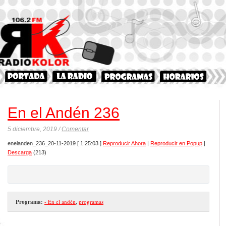
En el Andén 236
5 diciembre, 2019 /
Comentar
enelanden_236_20-11-2019
[ 1:25:03 ]
Reproducir Ahora
|
Reproducir en Popup
|
Descarga
(213)
Programa:
- En el andén
,
programas