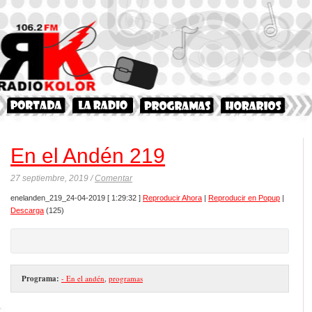
En el Andén 219
27 septiembre, 2019 /
Comentar
enelanden_219_24-04-2019
[ 1:29:32 ]
Reproducir Ahora
|
Reproducir en Popup
|
Descarga
(125)
Programa:
- En el andén
,
programas