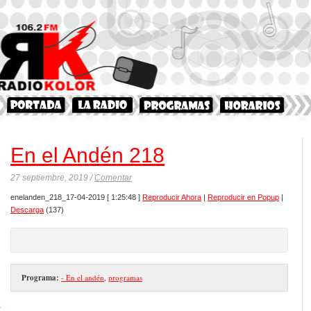
En el Andén 218
27 septiembre, 2019 /
Comentar
enelanden_218_17-04-2019
[ 1:25:48 ]
Reproducir Ahora
|
Reproducir en Popup
|
Descarga
(137)
Programa:
- En el andén
,
programas