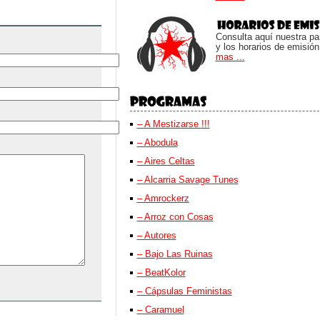
Consulta aquí nuestra parr
y los horarios de emisión
mas ...
– A Mestizarse !!!
– Abodula
– Aires Celtas
– Alcarria Savage Tunes
– Amrockerz
– Arroz con Cosas
– Autores
– Bajo Las Ruinas
– BeatKolor
– Cápsulas Feministas
– Caramuel