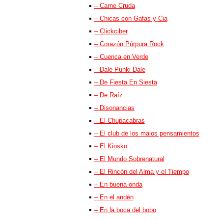
– Carne Cruda
– Chicas con Gafas y Cia
– Clickciber
– Corazón Púrpura Rock
– Cuenca en Verde
– Dale Punki Dale
– De Fiesta En Siesta
– De Raíz
– Disonancias
– El Chupacabras
– El club de los malos pensamientos
– El Kiosko
– El Mundo Sobrenatural
– El Rincón del Alma y el Tiempo
– En buena onda
– En el andén
– En la boca del bobo