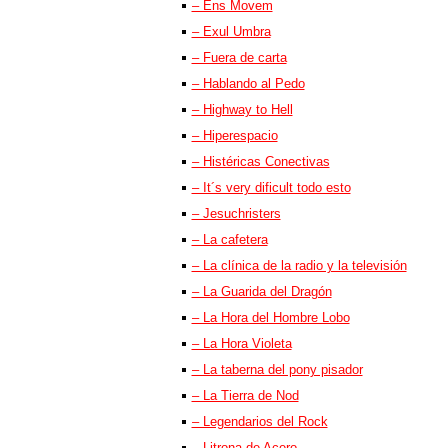
– Ens Movem
– Exul Umbra
– Fuera de carta
– Hablando al Pedo
– Highway to Hell
– Hiperespacio
– Histéricas Conectivas
– It´s very dificult todo esto
– Jesuchristers
– La cafetera
– La clínica de la radio y la televisión
– La Guarida del Dragón
– La Hora del Hombre Lobo
– La Hora Violeta
– La taberna del pony pisador
– La Tierra de Nod
– Legendarios del Rock
– Litrona de Acero