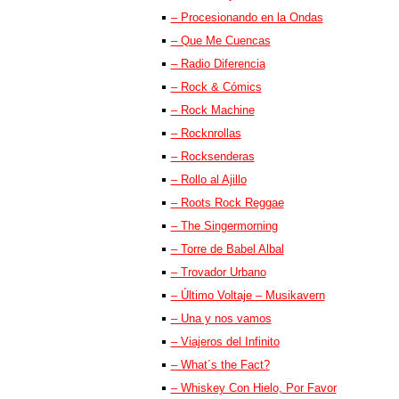
– Procesionando en la Ondas
– Que Me Cuencas
– Radio Diferencia
– Rock & Cómics
– Rock Machine
– Rocknrollas
– Rocksenderas
– Rollo al Ajillo
– Roots Rock Reggae
– The Singermorning
– Torre de Babel Albal
– Trovador Urbano
– Último Voltaje – Musikavern
– Una y nos vamos
– Viajeros del Infinito
– What´s the Fact?
– Whiskey Con Hielo, Por Favor