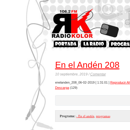
En el Andén 208
10 septiembre, 2019 /
Comentar
enelanden_208_06-02-2019
[ 1:31:01 ]
Reproducir A
Descarga
(129)
Programa:
- En el andén
,
programas