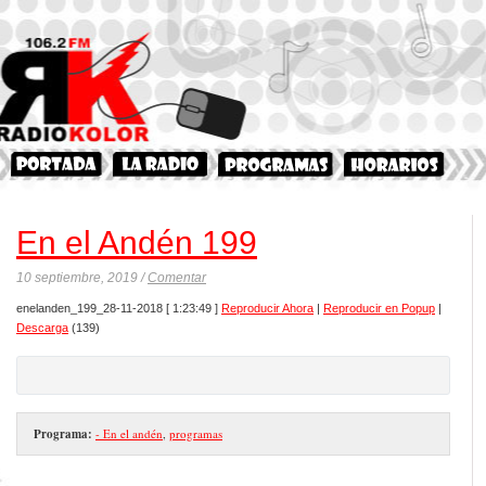
En el Andén 199
10 septiembre, 2019 /
Comentar
enelanden_199_28-11-2018
[ 1:23:49 ]
Reproducir Ahora
|
Reproducir en Popup
|
Descarga
(139)
Programa:
- En el andén
,
programas