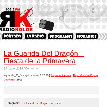
La Guarida Del Dragón –
Fiesta de la Primavera
23 mayo, 2019 /
Comentar
laguarida_31_fiestaprimavera
[ 1:12:29 ]
Reproducir Ahora
|
Reproducir en Popup
|
Descarga
(190)
Programa:
- La Guarida del Dragón
,
programas