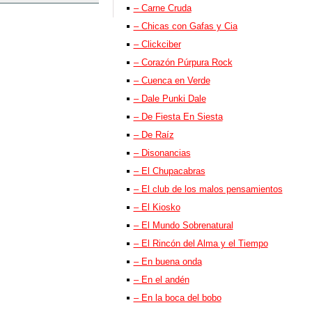
– Carne Cruda
– Chicas con Gafas y Cia
– Clickciber
– Corazón Púrpura Rock
– Cuenca en Verde
– Dale Punki Dale
– De Fiesta En Siesta
– De Raíz
– Disonancias
– El Chupacabras
– El club de los malos pensamientos
– El Kiosko
– El Mundo Sobrenatural
– El Rincón del Alma y el Tiempo
– En buena onda
– En el andén
– En la boca del bobo