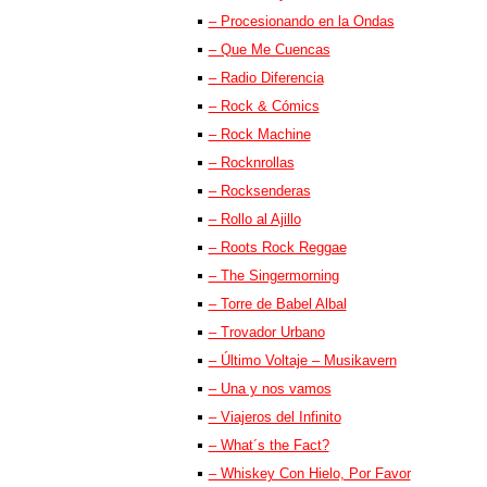
– Procesionando en la Ondas
– Que Me Cuencas
– Radio Diferencia
– Rock & Cómics
– Rock Machine
– Rocknrollas
– Rocksenderas
– Rollo al Ajillo
– Roots Rock Reggae
– The Singermorning
– Torre de Babel Albal
– Trovador Urbano
– Último Voltaje – Musikavern
– Una y nos vamos
– Viajeros del Infinito
– What´s the Fact?
– Whiskey Con Hielo, Por Favor