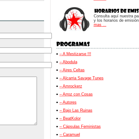
Consulta aquí nuestra parr
y los horarios de emisión
mas ...
– A Mestizarse !!!
– Abodula
– Aires Celtas
– Alcarria Savage Tunes
– Amrockerz
– Arroz con Cosas
– Autores
– Bajo Las Ruinas
– BeatKolor
– Cápsulas Feministas
– Caramuel