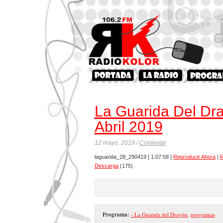
La Guarida Del Dr
Abril 2019
12 mayo, 2019 /
Comentar
laguarida_28_290419
[ 1:07:58 ]
Reproducir Ahora
|
R
Descarga
(175)
Programa:
- La Guarida del Dragón
,
programas