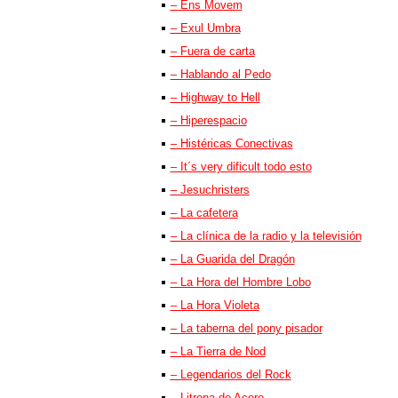
– Ens Movem
– Exul Umbra
– Fuera de carta
– Hablando al Pedo
– Highway to Hell
– Hiperespacio
– Histéricas Conectivas
– It´s very dificult todo esto
– Jesuchristers
– La cafetera
– La clínica de la radio y la televisión
– La Guarida del Dragón
– La Hora del Hombre Lobo
– La Hora Violeta
– La taberna del pony pisador
– La Tierra de Nod
– Legendarios del Rock
– Litrona de Acero