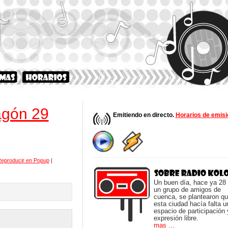
agón 29
Emitiendo en directo.
Horarios de emisi
eproducir en Popup
|
Un buen día, hace ya 28
un grupo de amigos de
cuenca, se plantearon q
esta ciudad hacía falta u
espacio de participación 
expresión libre.
mas ...