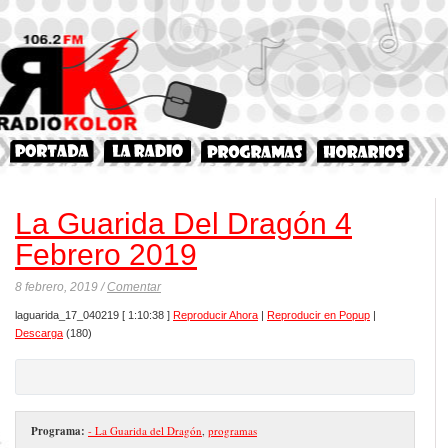
La Guarida Del Dragón 4
Febrero 2019
8 febrero, 2019 /
Comentar
laguarida_17_040219
[ 1:10:38 ]
Reproducir Ahora
|
Reproducir en Popup
|
Descarga
(180)
Programa:
- La Guarida del Dragón
,
programas