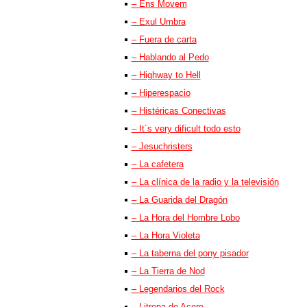
– Ens Movem
– Exul Umbra
– Fuera de carta
– Hablando al Pedo
– Highway to Hell
– Hiperespacio
– Histéricas Conectivas
– It´s very dificult todo esto
– Jesuchristers
– La cafetera
– La clínica de la radio y la televisión
– La Guarida del Dragón
– La Hora del Hombre Lobo
– La Hora Violeta
– La taberna del pony pisador
– La Tierra de Nod
– Legendarios del Rock
– Litrona de Acero