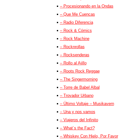
– Procesionando en la Ondas
– Que Me Cuencas
– Radio Diferencia
– Rock & Cómics
– Rock Machine
– Rocknrollas
– Rocksenderas
– Rollo al Ajillo
– Roots Rock Reggae
– The Singermorning
– Torre de Babel Albal
– Trovador Urbano
– Último Voltaje – Musikavern
– Una y nos vamos
– Viajeros del Infinito
– What´s the Fact?
– Whiskey Con Hielo, Por Favor