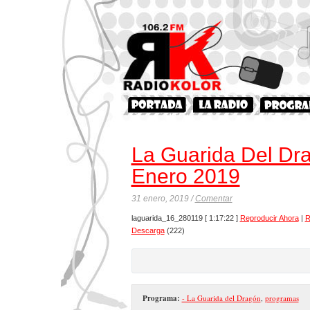
La Guarida Del Dr
Enero 2019
31 enero, 2019 /
Comentar
laguarida_16_280119
[ 1:17:22 ]
Reproducir Ahora
|
R
Descarga
(222)
Programa:
- La Guarida del Dragón
,
programas