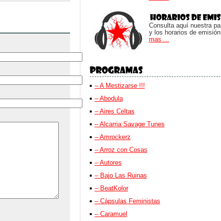
Consulta aquí nuestra parr
y los horarios de emisión
mas ...
– A Mestizarse !!!
– Abodula
– Aires Celtas
– Alcarria Savage Tunes
– Amrockerz
– Arroz con Cosas
– Autores
– Bajo Las Ruinas
– BeatKolor
– Cápsulas Feministas
– Caramuel