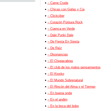
– Carne Cruda
– Chicas con Gafas y Cia
– Clickciber
– Corazón Púrpura Rock
– Cuenca en Verde
– Dale Punki Dale
– De Fiesta En Siesta
– De Raíz
– Disonancias
– El Chupacabras
– El club de los malos pensamientos
– El Kiosko
– El Mundo Sobrenatural
– El Rincón del Alma y el Tiempo
– En buena onda
– En el andén
– En la boca del bobo