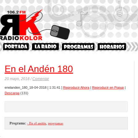
En el Andén 180
20 mayo, 2018 /
Comentar
enelanden_180_18-04-2018
[ 1:31:41 ]
Reproducir Ahora
|
Reproducir en Popup
|
Descarga
(131)
Programa:
- En el andén
,
programas