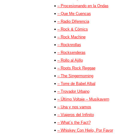
– Procesionando en la Ondas
– Que Me Cuencas
– Radio Diferencia
– Rock & Cómics
– Rock Machine
– Rocknrollas
– Rocksenderas
– Rollo al Ajillo
– Roots Rock Reggae
– The Singermorning
– Torre de Babel Albal
– Trovador Urbano
– Último Voltaje – Musikavern
– Una y nos vamos
– Viajeros del Infinito
– What´s the Fact?
– Whiskey Con Hielo, Por Favor