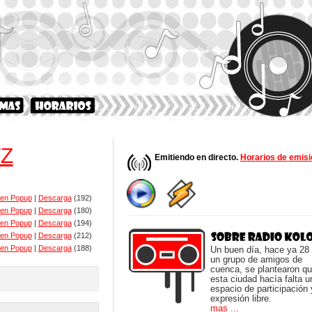
TZ
Emitiendo en directo.
Horarios de emisi
 en Popup
|
Descarga
(192)
 en Popup
|
Descarga
(180)
 en Popup
|
Descarga
(194)
 en Popup
|
Descarga
(212)
 en Popup
|
Descarga
(188)
Un buen día, hace ya 28
un grupo de amigos de
cuenca, se plantearon q
esta ciudad hacía falta u
espacio de participación 
expresión libre.
mas ...