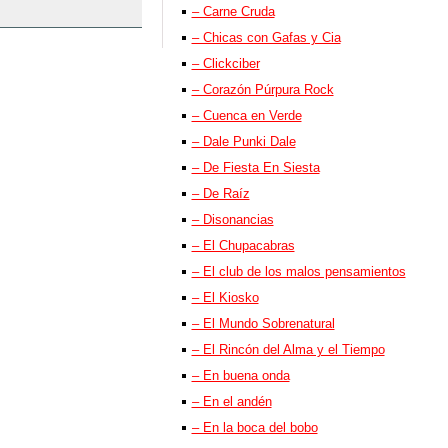
– Carne Cruda
– Chicas con Gafas y Cia
– Clickciber
– Corazón Púrpura Rock
– Cuenca en Verde
– Dale Punki Dale
– De Fiesta En Siesta
– De Raíz
– Disonancias
– El Chupacabras
– El club de los malos pensamientos
– El Kiosko
– El Mundo Sobrenatural
– El Rincón del Alma y el Tiempo
– En buena onda
– En el andén
– En la boca del bobo