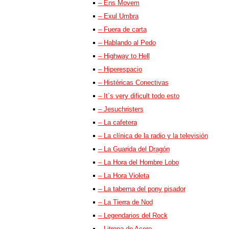
– Ens Movem
– Exul Umbra
– Fuera de carta
– Hablando al Pedo
– Highway to Hell
– Hiperespacio
– Histéricas Conectivas
– It´s very dificult todo esto
– Jesuchristers
– La cafetera
– La clínica de la radio y la televisión
– La Guarida del Dragón
– La Hora del Hombre Lobo
– La Hora Violeta
– La taberna del pony pisador
– La Tierra de Nod
– Legendarios del Rock
– Litrona de Acero