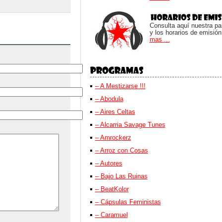
Consulta aquí nuestra parr
y los horarios de emisión
mas ...
– A Mestizarse !!!
– Abodula
– Aires Celtas
– Alcarria Savage Tunes
– Amrockerz
– Arroz con Cosas
– Autores
– Bajo Las Ruinas
– BeatKolor
– Cápsulas Feministas
– Caramuel