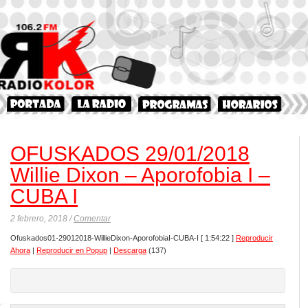
OFUSKADOS 29/01/2018
Willie Dixon – Aporofobia I –
CUBA I
2 febrero, 2018 /
Comentar
Ofuskados01-29012018-WillieDixon-AporofobiaI-CUBA-I
[ 1:54:22 ]
Reproducir
Ahora
|
Reproducir en Popup
|
Descarga
(137)