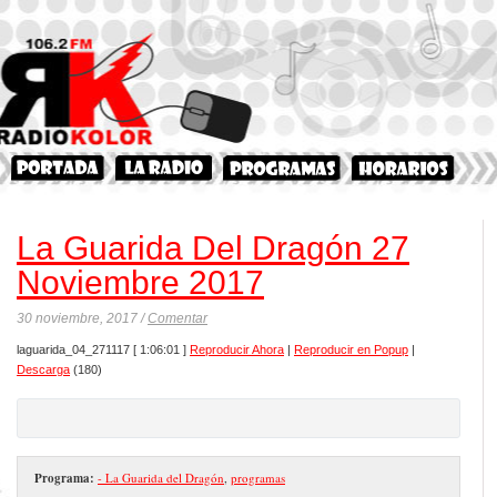
La Guarida Del Dragón 27
Noviembre 2017
30 noviembre, 2017 /
Comentar
laguarida_04_271117
[ 1:06:01 ]
Reproducir Ahora
|
Reproducir en Popup
|
Descarga
(180)
Programa:
- La Guarida del Dragón
,
programas