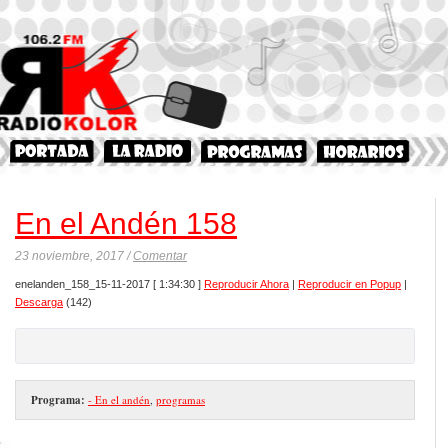
En el Andén 158
23 noviembre, 2017 /
Comentar
enelanden_158_15-11-2017
[ 1:34:30 ]
Reproducir Ahora
|
Reproducir en Popup
|
Descarga
(142)
Programa:
- En el andén
,
programas