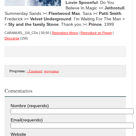
Lovin Spoonful
. Do You
Believe In Magic ><
Jethrotull
.
Summerday Sands ><
Fleetwood Mac
. Sara ><
Patti Smith
.
Frederick ><
Velvet Underground
. I’m Waiting For The Man >
<
Sly and the family Stone
. Thank you ><
Prince
. 1999
CARAMUEL_116_CDs
[ 50:50 ]
Reproducir Ahora
|
Reproducir en Popup
|
Descarga
(150)
Programa:
- Caramuel
,
programas
Comentarios
Nombre (requerido)
Email(requerido)
Website