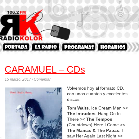
CARAMUEL – CDs
15 marzo, 2017 /
Comentar
Volvemos hoy al formato CD,
con unos cuantos y excelentes
discos.
Tom Waits
. Ice Cream Man ><
The Intruders
. Hang On In
There ><
The Tempos
(Countdown) Here I Come ><
The Mamas & The Papas
. I
saw Her Again Last Night ><