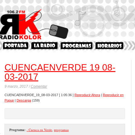
CUENCAENVERDE 19 08-
03-2017
9 marzo, 2017 /
Comentar
CUENCAENVERDE_19_08-03-2017
[ 1:05:36 ]
Reproducir Ahora
|
Reproducir en
Popup
|
Descarga
(159)
Programa:
- Cuenca en Verde
,
programas