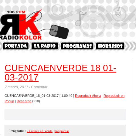
CUENCAENVERDE 18 01-
03-2017
2 marzo, 2017 /
Comentar
CUENCAENVERDE_18_01-03-2017
[ 1:00:49 ]
Reproducir Ahora
|
Reproducir en
Popup
|
Descarga
(210)
Programa:
- Cuenca en Verde
,
programas