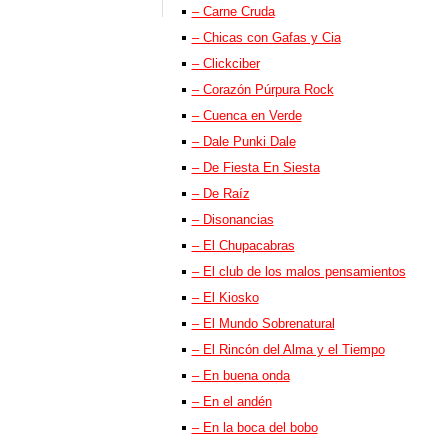
– Carne Cruda
– Chicas con Gafas y Cia
– Clickciber
– Corazón Púrpura Rock
– Cuenca en Verde
– Dale Punki Dale
– De Fiesta En Siesta
– De Raíz
– Disonancias
– El Chupacabras
– El club de los malos pensamientos
– El Kiosko
– El Mundo Sobrenatural
– El Rincón del Alma y el Tiempo
– En buena onda
– En el andén
– En la boca del bobo