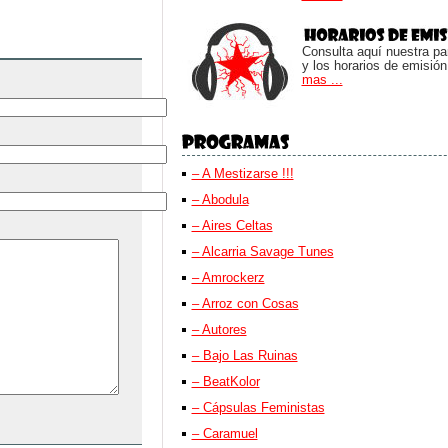
Consulta aquí nuestra parr
y los horarios de emisión
mas ...
– A Mestizarse !!!
– Abodula
– Aires Celtas
– Alcarria Savage Tunes
– Amrockerz
– Arroz con Cosas
– Autores
– Bajo Las Ruinas
– BeatKolor
– Cápsulas Feministas
– Caramuel