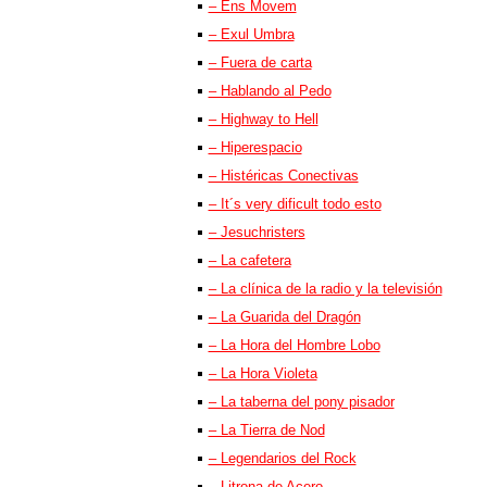
– Ens Movem
– Exul Umbra
– Fuera de carta
– Hablando al Pedo
– Highway to Hell
– Hiperespacio
– Histéricas Conectivas
– It´s very dificult todo esto
– Jesuchristers
– La cafetera
– La clínica de la radio y la televisión
– La Guarida del Dragón
– La Hora del Hombre Lobo
– La Hora Violeta
– La taberna del pony pisador
– La Tierra de Nod
– Legendarios del Rock
– Litrona de Acero