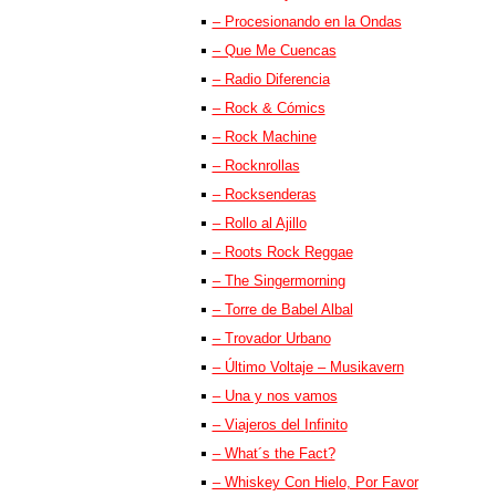
– Procesionando en la Ondas
– Que Me Cuencas
– Radio Diferencia
– Rock & Cómics
– Rock Machine
– Rocknrollas
– Rocksenderas
– Rollo al Ajillo
– Roots Rock Reggae
– The Singermorning
– Torre de Babel Albal
– Trovador Urbano
– Último Voltaje – Musikavern
– Una y nos vamos
– Viajeros del Infinito
– What´s the Fact?
– Whiskey Con Hielo, Por Favor