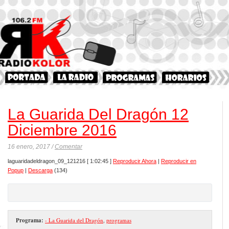
La Guarida Del Dragón 12
Diciembre 2016
16 enero, 2017 /
Comentar
laguaridadeldragon_09_121216
[ 1:02:45 ]
Reproducir Ahora
|
Reproducir en
Popup
|
Descarga
(134)
Programa:
- La Guarida del Dragón
,
programas