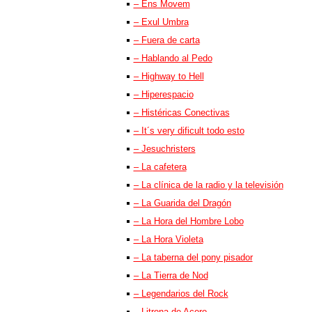
– Ens Movem
– Exul Umbra
– Fuera de carta
– Hablando al Pedo
– Highway to Hell
– Hiperespacio
– Histéricas Conectivas
– It´s very dificult todo esto
– Jesuchristers
– La cafetera
– La clínica de la radio y la televisión
– La Guarida del Dragón
– La Hora del Hombre Lobo
– La Hora Violeta
– La taberna del pony pisador
– La Tierra de Nod
– Legendarios del Rock
– Litrona de Acero