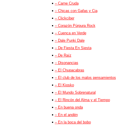
– Carne Cruda
– Chicas con Gafas y Cia
– Clickciber
– Corazón Púrpura Rock
– Cuenca en Verde
– Dale Punki Dale
– De Fiesta En Siesta
– De Raíz
– Disonancias
– El Chupacabras
– El club de los malos pensamientos
– El Kiosko
– El Mundo Sobrenatural
– El Rincón del Alma y el Tiempo
– En buena onda
– En el andén
– En la boca del bobo