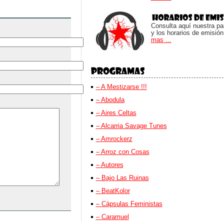
Consulta aquí nuestra parr
y los horarios de emisión
mas ...
– A Mestizarse !!!
– Abodula
– Aires Celtas
– Alcarria Savage Tunes
– Amrockerz
– Arroz con Cosas
– Autores
– Bajo Las Ruinas
– BeatKolor
– Cápsulas Feministas
– Caramuel