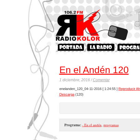
En el Andén 120
1 diciembre, 2016 /
Comentar
enelanden_120_04-11-2016
[ 1:24:55 ]
Reproducir Ah
Descarga
(120)
Programa:
- En el andén
,
programas