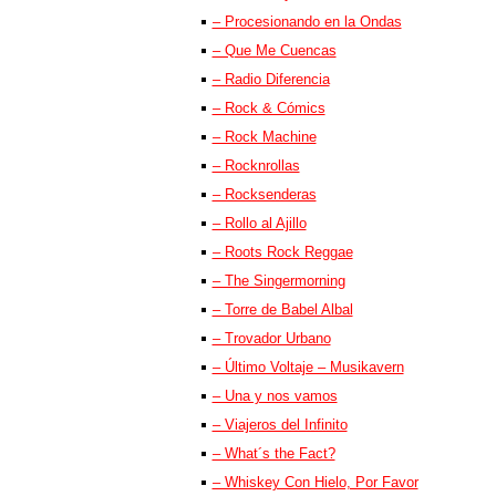
– Procesionando en la Ondas
– Que Me Cuencas
– Radio Diferencia
– Rock & Cómics
– Rock Machine
– Rocknrollas
– Rocksenderas
– Rollo al Ajillo
– Roots Rock Reggae
– The Singermorning
– Torre de Babel Albal
– Trovador Urbano
– Último Voltaje – Musikavern
– Una y nos vamos
– Viajeros del Infinito
– What´s the Fact?
– Whiskey Con Hielo, Por Favor