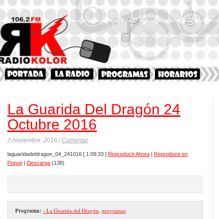
La Guarida Del Dragón 24
Octubre 2016
2 noviembre, 2016 /
Comentar
laguaridadeldragon_04_241016
[ 1:09:33 ]
Reproducir Ahora
|
Reproducir en
Popup
|
Descarga
(138)
Programa:
- La Guarida del Dragón
,
programas