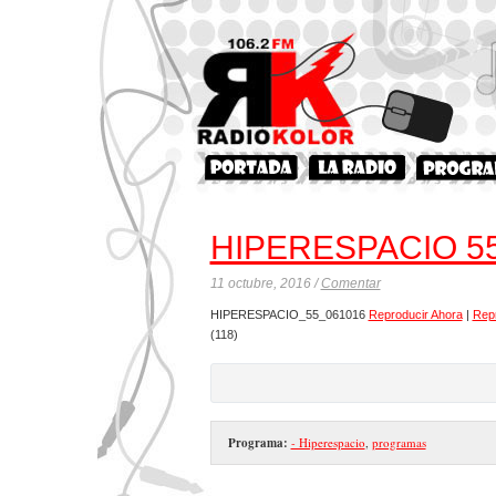
HIPERESPACIO 5
11 octubre, 2016 /
Comentar
HIPERESPACIO_55_061016
Reproducir Ahora
|
Rep
(118)
Programa:
- Hiperespacio
,
programas