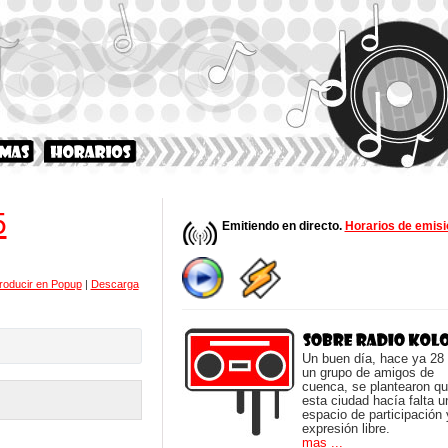
5
Emitiendo en directo.
Horarios de emisi
roducir en Popup
|
Descarga
Un buen día, hace ya 28
un grupo de amigos de
cuenca, se plantearon q
esta ciudad hacía falta u
espacio de participación 
expresión libre.
mas ...