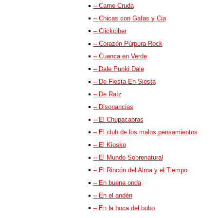
– Carne Cruda
– Chicas con Gafas y Cia
– Clickciber
– Corazón Púrpura Rock
– Cuenca en Verde
– Dale Punki Dale
– De Fiesta En Siesta
– De Raíz
– Disonancias
– El Chupacabras
– El club de los malos pensamientos
– El Kiosko
– El Mundo Sobrenatural
– El Rincón del Alma y el Tiempo
– En buena onda
– En el andén
– En la boca del bobo