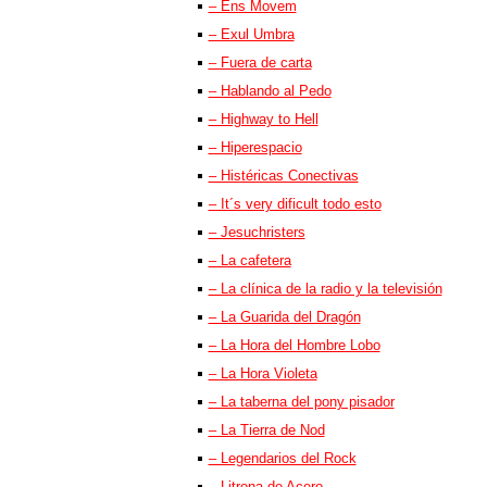
– Ens Movem
– Exul Umbra
– Fuera de carta
– Hablando al Pedo
– Highway to Hell
– Hiperespacio
– Histéricas Conectivas
– It´s very dificult todo esto
– Jesuchristers
– La cafetera
– La clínica de la radio y la televisión
– La Guarida del Dragón
– La Hora del Hombre Lobo
– La Hora Violeta
– La taberna del pony pisador
– La Tierra de Nod
– Legendarios del Rock
– Litrona de Acero