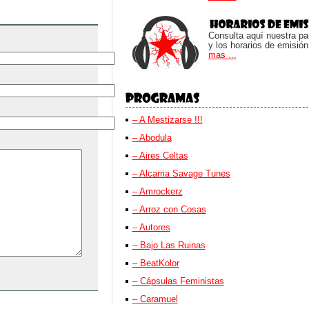
Consulta aquí nuestra parr
y los horarios de emisión
mas ...
– A Mestizarse !!!
– Abodula
– Aires Celtas
– Alcarria Savage Tunes
– Amrockerz
– Arroz con Cosas
– Autores
– Bajo Las Ruinas
– BeatKolor
– Cápsulas Feministas
– Caramuel