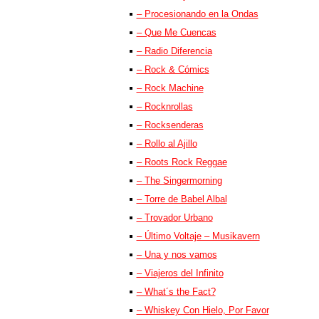
– Procesionando en la Ondas
– Que Me Cuencas
– Radio Diferencia
– Rock & Cómics
– Rock Machine
– Rocknrollas
– Rocksenderas
– Rollo al Ajillo
– Roots Rock Reggae
– The Singermorning
– Torre de Babel Albal
– Trovador Urbano
– Último Voltaje – Musikavern
– Una y nos vamos
– Viajeros del Infinito
– What´s the Fact?
– Whiskey Con Hielo, Por Favor