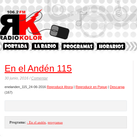
En el Andén 115
30 junio, 2016 /
Comentar
enelanden_115_24-06-2016
Reproducir Ahora
|
Reproducir en Popup
|
Descarga
(167)
Programa:
- En el andén
,
programas