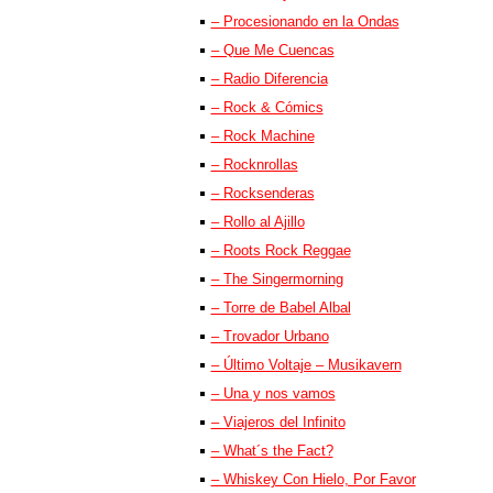
– Procesionando en la Ondas
– Que Me Cuencas
– Radio Diferencia
– Rock & Cómics
– Rock Machine
– Rocknrollas
– Rocksenderas
– Rollo al Ajillo
– Roots Rock Reggae
– The Singermorning
– Torre de Babel Albal
– Trovador Urbano
– Último Voltaje – Musikavern
– Una y nos vamos
– Viajeros del Infinito
– What´s the Fact?
– Whiskey Con Hielo, Por Favor