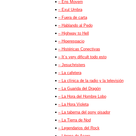
– Ens Movem
– Exul Umbra
– Fuera de carta
– Hablando al Pedo
– Highway to Hell
– Hiperespacio
– Histéricas Conectivas
– It´s very dificult todo esto
– Jesuchristers
– La cafetera
– La clínica de la radio y la televisión
– La Guarida del Dragón
– La Hora del Hombre Lobo
– La Hora Violeta
– La taberna del pony pisador
– La Tierra de Nod
– Legendarios del Rock
– Litrona de Acero