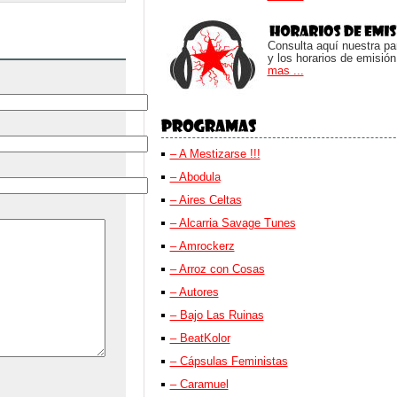
Consulta aquí nuestra parr
y los horarios de emisión
mas ...
– A Mestizarse !!!
– Abodula
– Aires Celtas
– Alcarria Savage Tunes
– Amrockerz
– Arroz con Cosas
– Autores
– Bajo Las Ruinas
– BeatKolor
– Cápsulas Feministas
– Caramuel