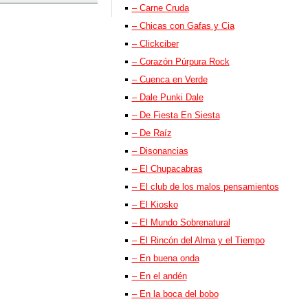
– Carne Cruda
– Chicas con Gafas y Cia
– Clickciber
– Corazón Púrpura Rock
– Cuenca en Verde
– Dale Punki Dale
– De Fiesta En Siesta
– De Raíz
– Disonancias
– El Chupacabras
– El club de los malos pensamientos
– El Kiosko
– El Mundo Sobrenatural
– El Rincón del Alma y el Tiempo
– En buena onda
– En el andén
– En la boca del bobo