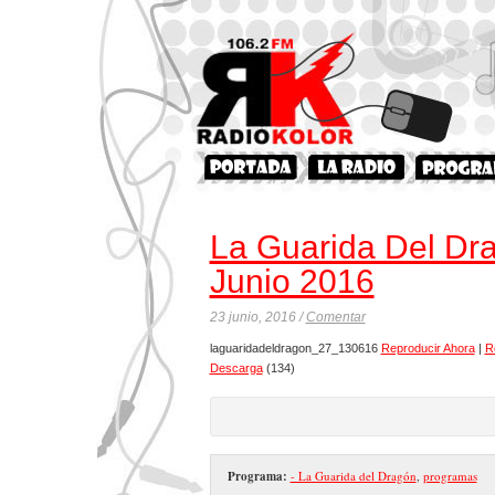
La Guarida Del Dr
Junio 2016
23 junio, 2016 /
Comentar
laguaridadeldragon_27_130616
Reproducir Ahora
|
R
Descarga
(134)
Programa:
- La Guarida del Dragón
,
programas