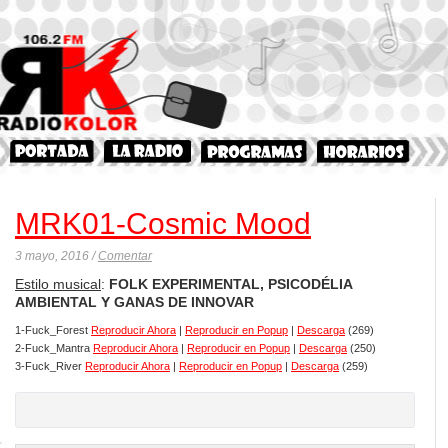
MRK01-Cosmic Mood
3 mayo, 2016 /
Comentar
Estilo musical
:
FOLK EXPERIMENTAL, PSICODÉLIA
AMBIENTAL Y GANAS DE INNOVAR
1-Fuck_Forest
Reproducir Ahora
|
Reproducir en Popup
|
Descarga
(269)
2-Fuck_Mantra
Reproducir Ahora
|
Reproducir en Popup
|
Descarga
(250)
3-Fuck_River
Reproducir Ahora
|
Reproducir en Popup
|
Descarga
(259)