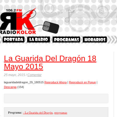
La Guarida Del Dragón 18
Mayo 2015
25 mayo, 2015 /
Comentar
laguaridadeldragon_29_180515
Reproducir Ahora
|
Reproducir en Popup
|
Descarga
(154)
Programa:
- La Guarida del Dragón
,
programas