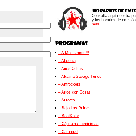
Consulta aquí nuestra parr
y los horarios de emisión
mas ...
– A Mestizarse !!!
– Abodula
– Aires Celtas
– Alcarria Savage Tunes
– Amrockerz
– Arroz con Cosas
– Autores
– Bajo Las Ruinas
– BeatKolor
– Cápsulas Feministas
– Caramuel