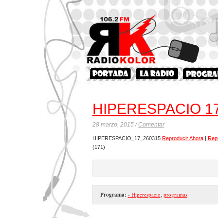
HIPERESPACIO 1
28 marzo, 2015 /
Comentar
HIPERESPACIO_17_260315
Reproducir Ahora
|
Rep
(171)
Programa:
- Hiperespacio
,
programas