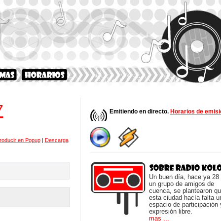
7
Emitiendo en directo.
Horarios de emisi
roducir en Popup
|
Descarga
Un buen día, hace ya 28
un grupo de amigos de
cuenca, se plantearon q
esta ciudad hacía falta u
espacio de participación 
expresión libre.
mas ...