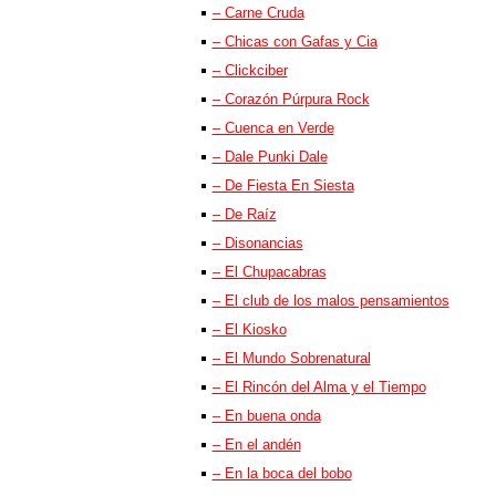
– Carne Cruda
– Chicas con Gafas y Cia
– Clickciber
– Corazón Púrpura Rock
– Cuenca en Verde
– Dale Punki Dale
– De Fiesta En Siesta
– De Raíz
– Disonancias
– El Chupacabras
– El club de los malos pensamientos
– El Kiosko
– El Mundo Sobrenatural
– El Rincón del Alma y el Tiempo
– En buena onda
– En el andén
– En la boca del bobo