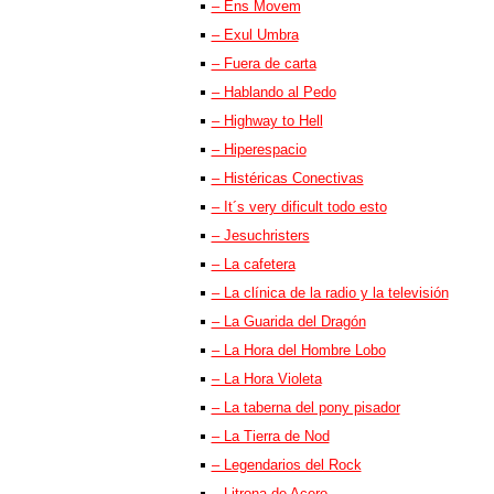
– Ens Movem
– Exul Umbra
– Fuera de carta
– Hablando al Pedo
– Highway to Hell
– Hiperespacio
– Histéricas Conectivas
– It´s very dificult todo esto
– Jesuchristers
– La cafetera
– La clínica de la radio y la televisión
– La Guarida del Dragón
– La Hora del Hombre Lobo
– La Hora Violeta
– La taberna del pony pisador
– La Tierra de Nod
– Legendarios del Rock
– Litrona de Acero