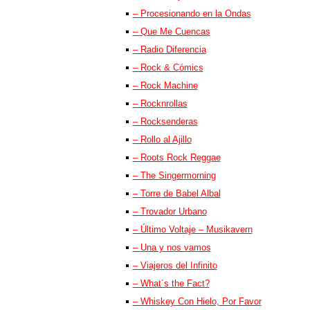
– Procesionando en la Ondas
– Que Me Cuencas
– Radio Diferencia
– Rock & Cómics
– Rock Machine
– Rocknrollas
– Rocksenderas
– Rollo al Ajillo
– Roots Rock Reggae
– The Singermorning
– Torre de Babel Albal
– Trovador Urbano
– Último Voltaje – Musikavern
– Una y nos vamos
– Viajeros del Infinito
– What´s the Fact?
– Whiskey Con Hielo, Por Favor