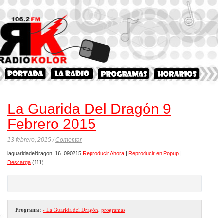
La Guarida Del Dragón 9
Febrero 2015
13 febrero, 2015 /
Comentar
laguaridadeldragon_16_090215
Reproducir Ahora
|
Reproducir en Popup
|
Descarga
(111)
Programa:
- La Guarida del Dragón
,
programas