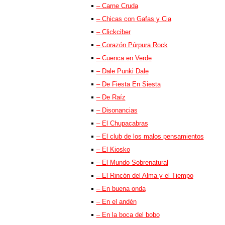
– Carne Cruda
– Chicas con Gafas y Cia
– Clickciber
– Corazón Púrpura Rock
– Cuenca en Verde
– Dale Punki Dale
– De Fiesta En Siesta
– De Raíz
– Disonancias
– El Chupacabras
– El club de los malos pensamientos
– El Kiosko
– El Mundo Sobrenatural
– El Rincón del Alma y el Tiempo
– En buena onda
– En el andén
– En la boca del bobo