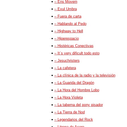
– Ens Movem
– Exul Umbra
– Fuera de carta
– Hablando al Pedo
– Highway to Hell
– Hiperespacio
– Histéricas Conectivas
– It´s very dificult todo esto
– Jesuchristers
– La cafetera
– La clínica de la radio y la televisión
– La Guarida del Dragón
– La Hora del Hombre Lobo
– La Hora Violeta
– La taberna del pony pisador
– La Tierra de Nod
– Legendarios del Rock
– Litrona de Acero