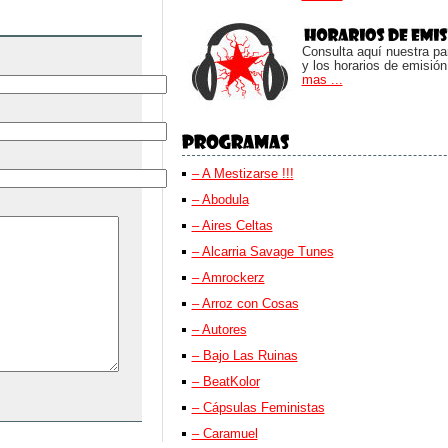
Consulta aquí nuestra parr
y los horarios de emisión
mas ...
– A Mestizarse !!!
– Abodula
– Aires Celtas
– Alcarria Savage Tunes
– Amrockerz
– Arroz con Cosas
– Autores
– Bajo Las Ruinas
– BeatKolor
– Cápsulas Feministas
– Caramuel