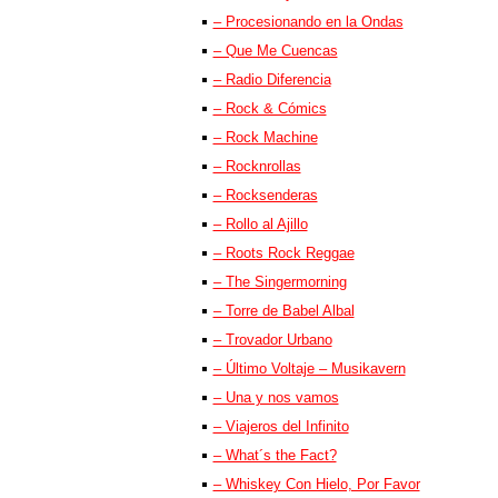
– Procesionando en la Ondas
– Que Me Cuencas
– Radio Diferencia
– Rock & Cómics
– Rock Machine
– Rocknrollas
– Rocksenderas
– Rollo al Ajillo
– Roots Rock Reggae
– The Singermorning
– Torre de Babel Albal
– Trovador Urbano
– Último Voltaje – Musikavern
– Una y nos vamos
– Viajeros del Infinito
– What´s the Fact?
– Whiskey Con Hielo, Por Favor