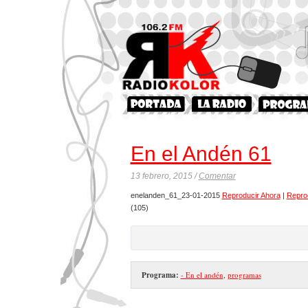
En el Andén 61
13 febrero, 2015 /
Comentar
enelanden_61_23-01-2015
Reproducir Ahora
|
Repro
(105)
Programa:
- En el andén
,
programas