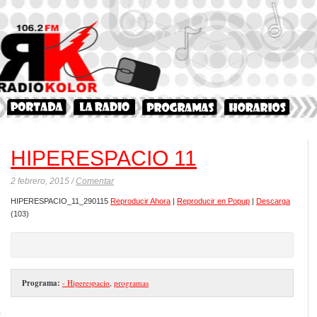
HIPERESPACIO 11
2 febrero, 2015 /
Comentar
HIPERESPACIO_11_290115
Reproducir Ahora
|
Reproducir en Popup
|
Descarga
(103)
Programa:
- Hiperespacio
,
programas