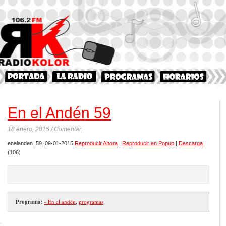
En el Andén 59
18 enero, 2015 /
Comentar
enelanden_59_09-01-2015
Reproducir Ahora
|
Reproducir en Popup
|
Descarga
(106)
Programa:
- En el andén
,
programas