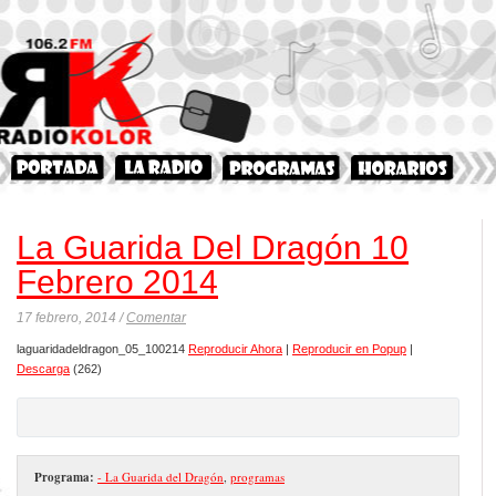
La Guarida Del Dragón 10
Febrero 2014
17 febrero, 2014 /
Comentar
laguaridadeldragon_05_100214
Reproducir Ahora
|
Reproducir en Popup
|
Descarga
(262)
Programa:
- La Guarida del Dragón
,
programas