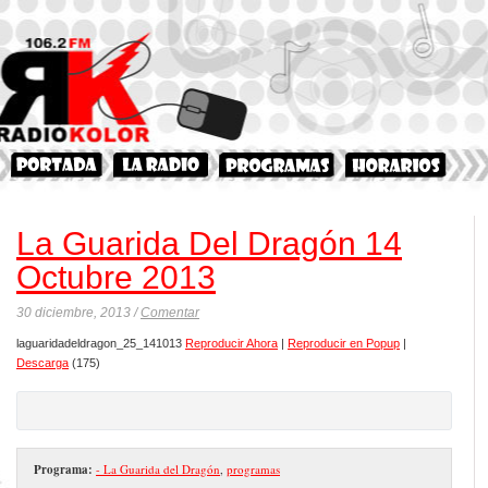
La Guarida Del Dragón 14
Octubre 2013
30 diciembre, 2013 /
Comentar
laguaridadeldragon_25_141013
Reproducir Ahora
|
Reproducir en Popup
|
Descarga
(175)
Programa:
- La Guarida del Dragón
,
programas