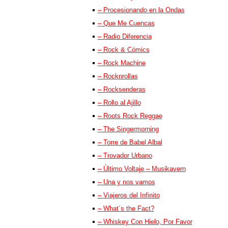
– Procesionando en la Ondas
– Que Me Cuencas
– Radio Diferencia
– Rock & Cómics
– Rock Machine
– Rocknrollas
– Rocksenderas
– Rollo al Ajillo
– Roots Rock Reggae
– The Singermorning
– Torre de Babel Albal
– Trovador Urbano
– Último Voltaje – Musikavern
– Una y nos vamos
– Viajeros del Infinito
– What´s the Fact?
– Whiskey Con Hielo, Por Favor