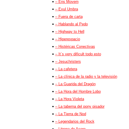
– Ens Movem
– Exul Umbra
– Fuera de carta
– Hablando al Pedo
– Highway to Hell
– Hiperespacio
– Histéricas Conectivas
– It´s very dificult todo esto
– Jesuchristers
– La cafetera
– La clínica de la radio y la televisión
– La Guarida del Dragón
– La Hora del Hombre Lobo
– La Hora Violeta
– La taberna del pony pisador
– La Tierra de Nod
– Legendarios del Rock
– Litrona de Acero