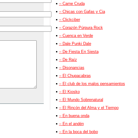
– Carne Cruda
– Chicas con Gafas y Cia
– Clickciber
– Corazón Púrpura Rock
– Cuenca en Verde
– Dale Punki Dale
– De Fiesta En Siesta
– De Raíz
– Disonancias
– El Chupacabras
– El club de los malos pensamientos
– El Kiosko
– El Mundo Sobrenatural
– El Rincón del Alma y el Tiempo
– En buena onda
– En el andén
– En la boca del bobo