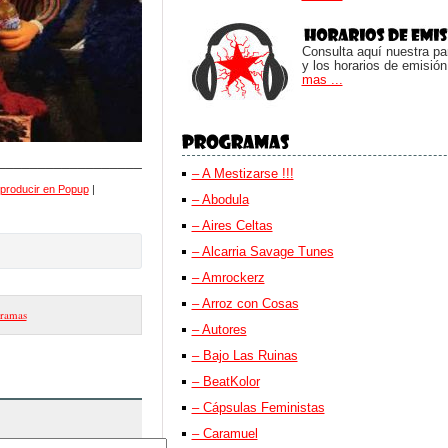
Consulta aquí nuestra parr
y los horarios de emisión
mas ...
__________________
– A Mestizarse !!!
producir en Popup
|
– Abodula
– Aires Celtas
– Alcarria Savage Tunes
– Amrockerz
– Arroz con Cosas
ramas
– Autores
– Bajo Las Ruinas
– BeatKolor
– Cápsulas Feministas
– Caramuel