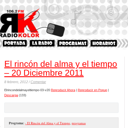
El rincón del alma y el tiempo
– 20 Diciembre 2011
8 febrero, 2012 /
Comentar
Elrincondelalmayeltiempo-03-v20
Reproducir Ahora
|
Reproducir en Popup
|
Descarga
(133)
Programa:
- El Rincón del Alma y el Tiempo
,
programas