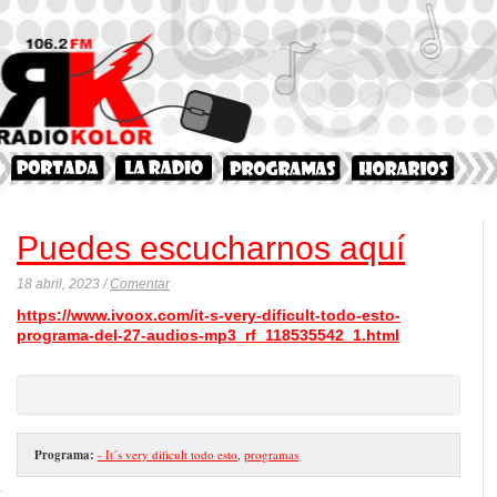
Puedes escucharnos aquí
18 abril, 2023 /
Comentar
https://www.ivoox.com/it-s-very-dificult-todo-esto-
programa-del-27-audios-mp3_rf_118535542_1.html
Programa:
- It´s very dificult todo esto
,
programas