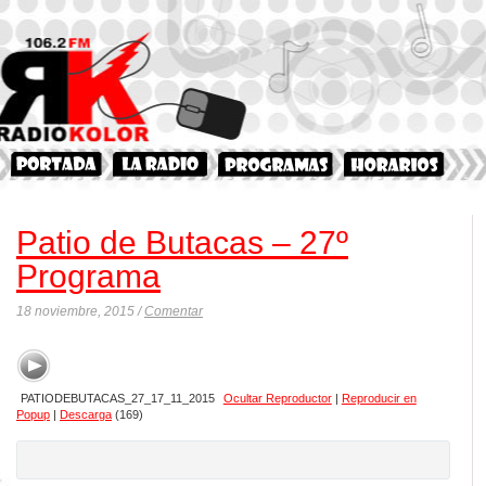
Patio de Butacas – 27º
Programa
18 noviembre, 2015 /
Comentar
PATIODEBUTACAS_27_17_11_2015
Ocultar Reproductor
|
Reproducir en
Popup
|
Descarga
(169)