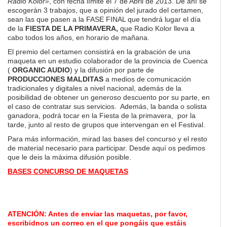
Radio Kolor»
, con fecha límite el 7 de Abril de 2013. De ahí se
escogerán 3 trabajos, que a opinión del jurado del certamen,
sean las que pasen a la FASE FINAL que tendrá lugar el día
de la
FIESTA DE LA PRIMAVERA,
que Radio Kolor lleva a
cabo todos los años, en horario de mañana.
El premio del certamen consistirá en la grabación de una
maqueta en un estudio colaborador de la provincia de Cuenca
(
ORGANIC AUDIO
) y la difusión por parte de
PRODUCCIONES MALDITAS
a medios de comunicación
tradicionales y digitales a nivel nacional, además de la
posibilidad de obtener un generoso descuento por su parte, en
el caso de contratar sus servicios. Además, la banda o solista
ganadora, podrá tocar en la Fiesta de la primavera, por la
tarde, junto al resto de grupos que intervengan en el Festival.
Para más información, mirad las bases del concurso y el resto
de material necesario para participar. Desde aquí os pedimos
que le deis la máxima difusión posible.
BASES CONCURSO DE MAQUETAS
ATENCIÓN: Antes de enviar las maquetas, por favor,
escribidnos un correo en el que pongáis que estáis